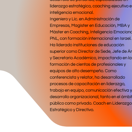
liderazgo estratégico, coaching ejecutivo e
inteligencia emocional.
Ingeniero y Lic. en Administración de
Empresas, Magíster en Educación, MBA y
Máster en Coaching, Inteligencia Emociona
PNL, con formación internacional en Israel.
Ha liderado instituciones de educación
superior como Director de Sede, Jefe de Á
y Secretario Académico, impactando en la
formación de cientos de profesionales y
equipos de alto desempeño. Como
conferencista y relator, ha desarrollado
procesos de capacitación en liderazgo,
trabajo en equipo, comunicación efectiva y
desarrollo organizacional, tanto en el ámbi
público como privado. Coach en Liderazgo
Estratégico y Directivo.