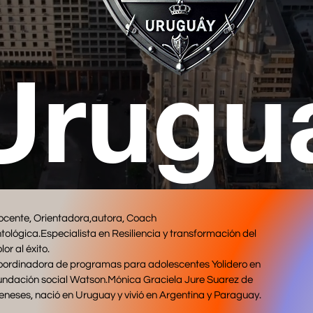
Urugu
cente, Orientadora,autora, Coach
tológica.Especialista en Resiliencia y transformación del
lor al éxito.
oordinadora de programas para adolescentes Yolidero en
ndación social Watson.Mónica Graciela Jure Suarez de
neses, nació en Uruguay y vivió en Argentina y Paraguay.