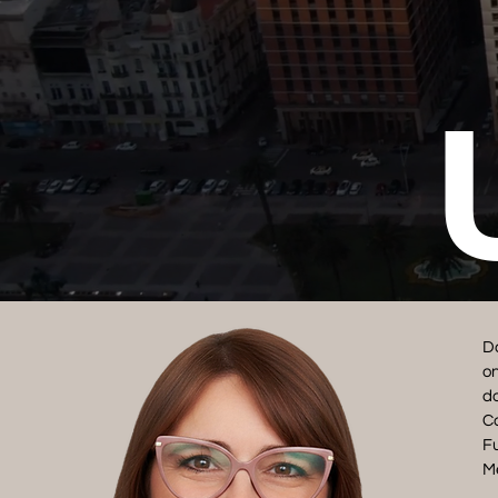
Do
on
do
C
Fu
Me