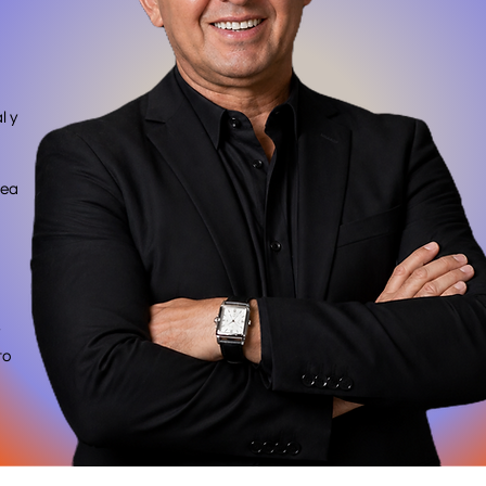
l y
rea
to