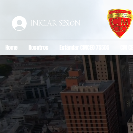
INICIAR SESIÓN
Home
Nosotros
Estándar CMCEO 75505
CM CE