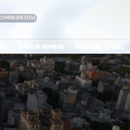
conferencistas
bete
Galería de miembros
Contáctanos
Más...