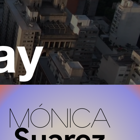
ay
Mónica
Suarez