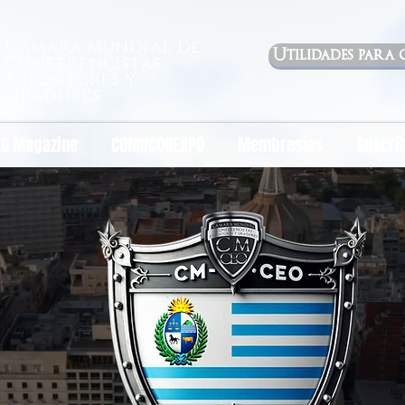
Cámara Mundial de
Utilidades para 
Conferencistas
Expositores y
Oradores
O Magazine
COMUCONEXPO
Membresías
Suscrí