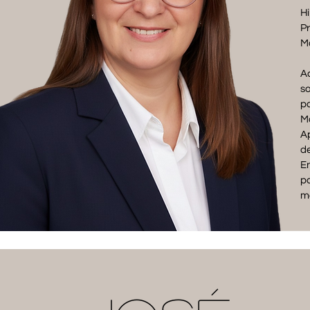
Hi
P
Ma
Ac
s
pa
Ma
Ap
d
En
pa
me