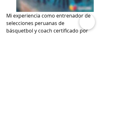
Mi experiencia como entrenador de 
selecciones peruanas de 
básquetbol y coach certificado por 
la ICC de Londres me ha permitido 
aplicar principios de alto 
rendimiento, liderazgo estratégico y 
cohesión de equipos en diversos 
contextos.
Hoy tengo el honor de servir como 
Country Manager en Perú de la 
Cámara Mundial de Conferencistas, 
Expositores y Oradores, ostentando 
la membresía Máster Oro. Desde 
este espacio promuevo encuentros 
de alto impacto, donde el mensaje, 
la palabra y la acción se unen para 
generar cambios reales.