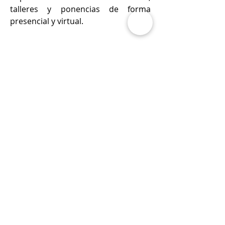
talleres y ponencias de forma 
presencial y virtual.
Datos de contacto
Nombre.
Mauricio
Apellido.
García Sánchez
Numero móvil
4421096267
Correo electrónico
mspmauricio@hotmail.com
Sitio web
https://comepsi.mx/mauricio-garcia-
sanchez/