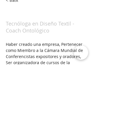
< Back
Bibiana Mejía Herrera
Tecnóloga en Diseño Textil -
Coach Ontológico
Haber creado una empresa, Pertenecer 
como Miembro a la Cámara Mundial de 
Conferencistas expositores y oradores, 
Ser organizadora de cursos de la 
Fundación Sanación Pranica Colombia
matisswimwear@gmail.com
+
57 3012951986
CÁMARA MUNDIAL de
CONFERENCISTAS
EXPOSITORES Y
ORADORES
Eres el visitante número