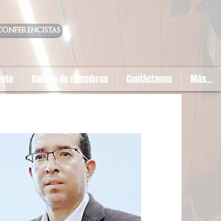
conferencistas
bete
Galería de miembros
Contáctanos
Más...