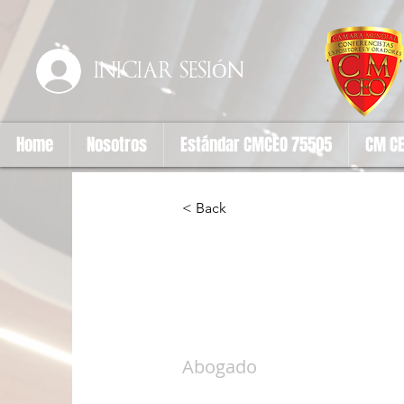
INICIAR SESIÓN
Home
Nosotros
Estándar CMCEO 75505
CM CE
< Back
Saulo Enri
Pereira
Abogado