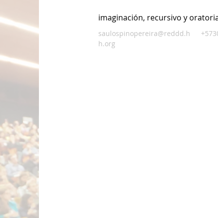
imaginación, recursivo y oratoria
saulospinopereira@reddd.h
+573
h.org