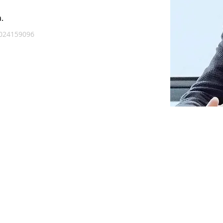
.
024159096