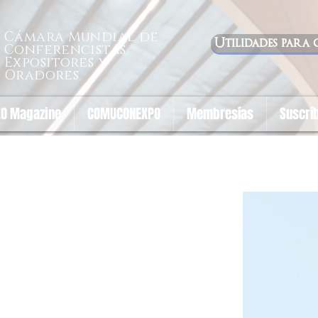
Cámara Mundial de
Utilidades para 
Conferencistas
Expositores y
Oradores
O Magazine
COMUCONEXPO
Membresías
Suscrí
que Ospina