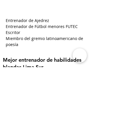
Entrenador de Ajedrez
Entrenador de Fútbol menores FUTEC
Escritor
Miembro del gremio latinoamericano de 
poesía
Mejor entrenador de habilidades
blandas Lima Sur
3 veces campeón como entrenador
de AJEDREZ de selección regional
Mejor orador terapéutico en
comunidades de adicciones
Regresar a lista de paises